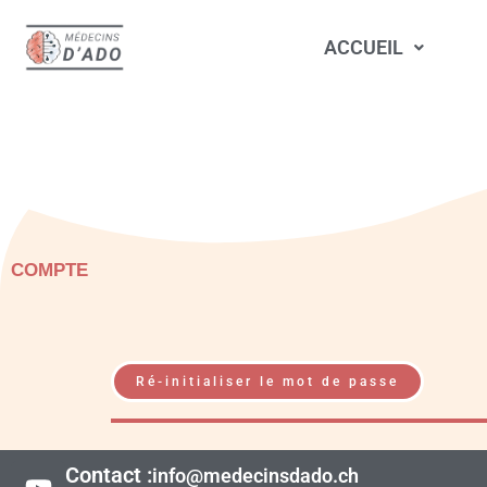
Aller
au
ACCUEIL
contenu
COMPTE
Ré-initialiser le mot de passe
Y
Contact :
info@medecinsdado.ch