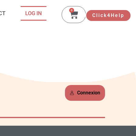
0
Panier
CT
LOG IN
Click4Help
Connexion