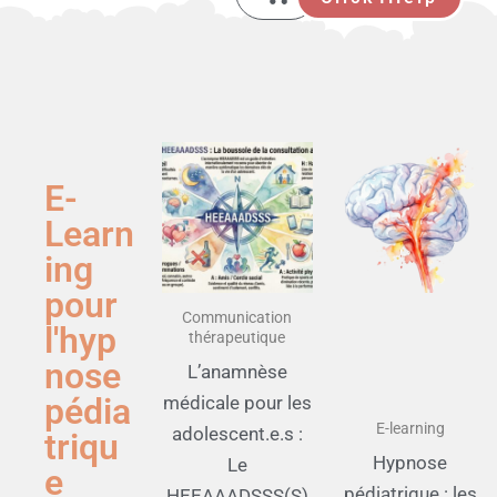
Aller
au
contenu
E-
Learn
ing
pour
Communication
l'hyp
thérapeutique
nose
L’anamnèse
pédia
médicale pour les
E-learning
adolescent.e.s :
triqu
Hypnose
Le
e
pédiatrique : les
HEEAAADSSS(S)