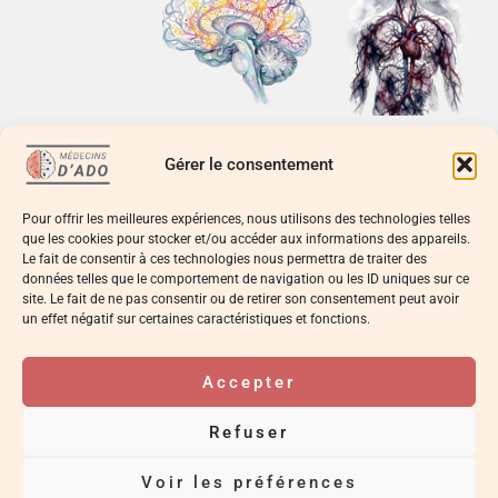
Crédits SSP
Gérer le consentement
Crédits SSP
Les troubles
Neurosciences
fonctionnels et le
Pour offrir les meilleures expériences, nous utilisons des technologies telles
cognitives
stress
que les cookies pour stocker et/ou accéder aux informations des appareils.
Le fait de consentir à ces technologies nous permettra de traiter des
CHF
20.00
CHF
20.00
données telles que le comportement de navigation ou les ID uniques sur ce
site. Le fait de ne pas consentir ou de retirer son consentement peut avoir
Ajouter
Ajouter
un effet négatif sur certaines caractéristiques et fonctions.
au panier
au panier
Accepter
Y
Contact :
info@medecinsdado.ch
o
Refuser
u
t
Politique de
Conditions
© Médecins d’Ado,
Voir les préférences